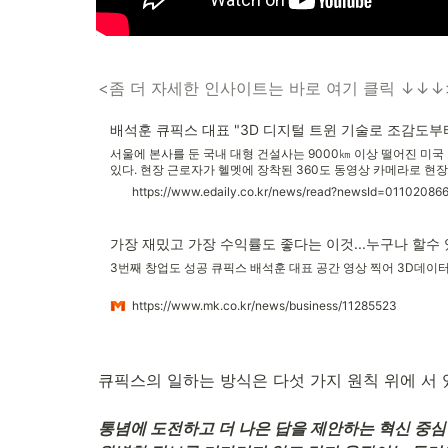
<좀 더 자세한 인사이트는 바로 여기 클릭 ↓↓↓
배석훈 큐픽스 대표 "3D 디지털 트윈 기술로 조감도
서울에 본사를 둔 국내 대형 건설사는 9000㎞ 이상 떨어진 미국
있다. 현장 근로자가 헬멧에 장착된 360도 동영상 카메라로 현장
https://www.edaily.co.kr/news/read?newsId=01102
가장 재밌고 가장 수익률도 좋다는 이것...누구나 할수
3번째 창업도 성공 큐픽스 배석훈 대표 공간 영상 찍어 3D데이터
https://www.mk.co.kr/news/business/11285523
큐픽스의 일하는 방식은 다섯 가지 원칙 위에 서 있
통념에 도전하고 더 나은 답을 제안하는 혁신 중심 