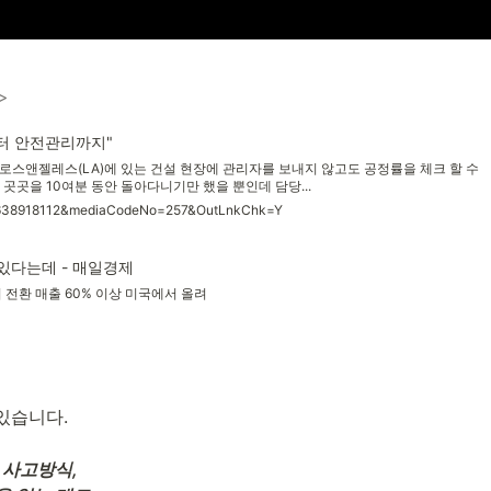
>
부터 안전관리까지"
 로스앤젤레스(LA)에 있는 건설 현장에 관리자를 보내지 않고도 공정률을 체크 할 수
 곳곳을 10여분 동안 돌아다니기만 했을 뿐인데 담당...
086638918112&mediaCodeNo=257&OutLnkChk=Y
 있다는데 - 매일경제
 전환 매출 60% 이상 미국에서 올려
습니다. 

사고방식, 
